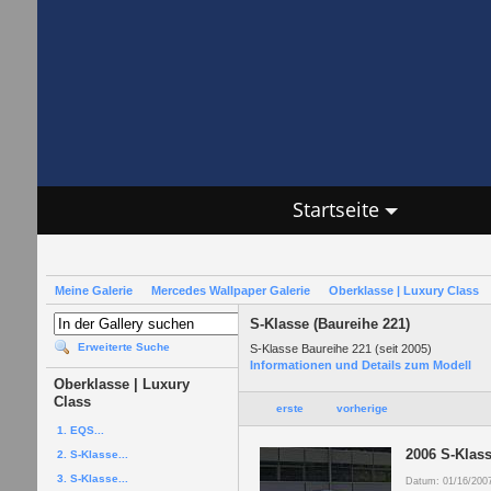
Startseite
Meine Galerie
Mercedes Wallpaper Galerie
Oberklasse | Luxury Class
S-Klasse (Baureihe 221)
Erweiterte Suche
S-Klasse Baureihe 221 (seit 2005)
Informationen und Details zum Modell
Oberklasse | Luxury
Class
erste
vorherige
1. EQS...
2006 S-Klas
2. S-Klasse...
3. S-Klasse...
Datum: 01/16/200