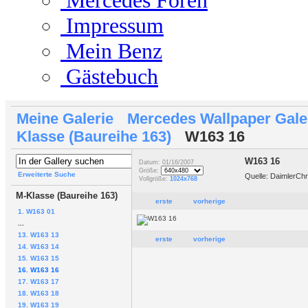
Mercedes Foren
Impressum
Mein Benz
Gästebuch
Meine Galerie
Mercedes Wallpaper Gale
Klasse (Baureihe 163)
W163 16
W163 16
Datum: 01/16/2007
Größe:
Erweiterte Suche
Quelle: DaimlerCh
Vollgröße:
1024x768
M-Klasse (Baureihe 163)
erste
vorherige
1. W163 01
...
13. W163 13
erste
vorherige
14. W163 14
15. W163 15
16. W163 16
17. W163 17
18. W163 18
19. W163 19