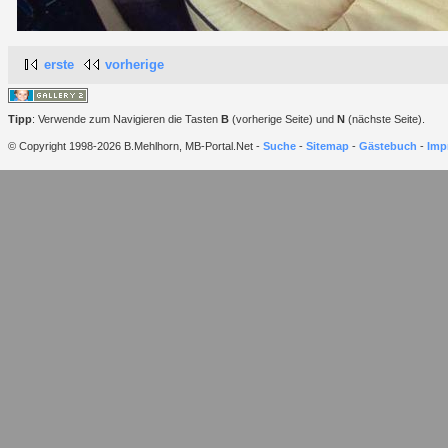
erste
vorherige
Tipp
: Verwende zum Navigieren die Tasten
B
(vorherige Seite) und
N
(nächste Seite).
© Copyright 1998-2026 B.Mehlhorn, MB-Portal.Net -
Suche
-
Sitemap
-
Gästebuch
-
Imp