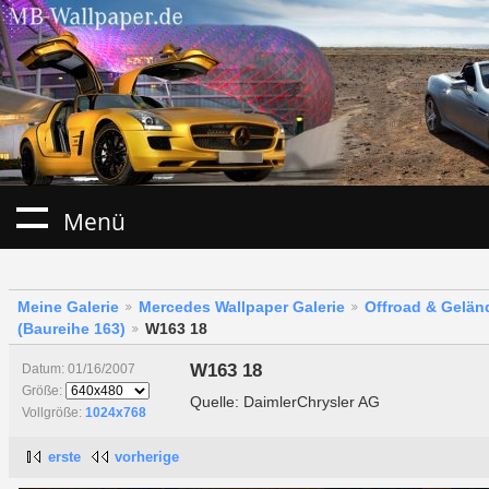
Menü
Meine Galerie
Mercedes Wallpaper Galerie
Offroad & Gelä
(Baureihe 163)
W163 18
W163 18
Datum: 01/16/2007
Größe:
Quelle: DaimlerChrysler AG
Vollgröße:
1024x768
erste
vorherige