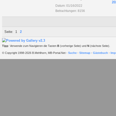
Datum: 01/16/2022
Betrachtungen: 8156
Seite:
1
2
Tipp
: Verwende zum Navigieren die Tasten
B
(vorherige Seite) und
N
(nächste Seite).
© Copyright 1998-2026 B.Mehlhorn, MB-Portal.Net -
Suche
-
Sitemap
-
Gästebuch
-
Imp