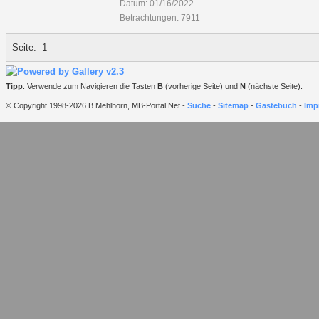
Datum: 01/16/2022
Betrachtungen: 7911
Seite:
1
Tipp
: Verwende zum Navigieren die Tasten
B
(vorherige Seite) und
N
(nächste Seite).
© Copyright 1998-2026 B.Mehlhorn, MB-Portal.Net -
Suche
-
Sitemap
-
Gästebuch
-
Imp