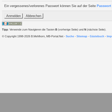
Ein vergessenes/verlorenes Passwort können Sie auf der Seite
Passwort 
Tipp
: Verwende zum Navigieren die Tasten
B
(vorherige Seite) und
N
(nächste Seite).
© Copyright 1998-2026 B.Mehlhorn, MB-Portal.Net -
Suche
-
Sitemap
-
Gästebuch
-
Imp