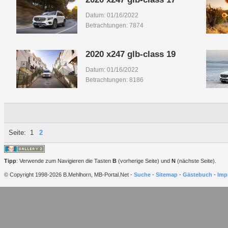
Datum: 01/16/2022
Betrachtungen: 7874
2020 x247 glb-class 19
Datum: 01/16/2022
Betrachtungen: 8186
Seite:
1
2
Tipp
: Verwende zum Navigieren die Tasten
B
(vorherige Seite) und
N
(nächste Seite).
© Copyright 1998-2026 B.Mehlhorn, MB-Portal.Net -
Suche
-
Sitemap
-
Gästebuch
-
Imp