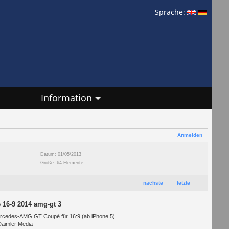
Sprache:
Information
Anmelden
Datum: 01/05/2013
Größe: 64 Elemente
nächste
letzte
 16-9 2014 amg-gt 3
rcedes-AMG GT Coupé für 16:9 (ab iPhone 5)
Daimler Media