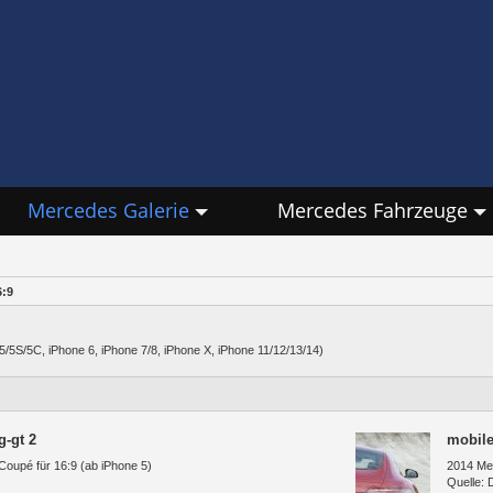
Mercedes Galerie
Mercedes Fahrzeuge
6:9
/5S/5C, iPhone 6, iPhone 7/8, iPhone X, iPhone 11/12/13/14)
g-gt 2
mobile
upé für 16:9 (ab iPhone 5)
2014 Me
Quelle: 