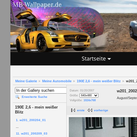
Startseite
Meine Galerie
Meine Automobile
190E 2,6 - mein weißer Blitz
w201_
w201_2002
Datum: 01/20/2007
Größe:
Erweiterte Suche
August/Sept
Vollgröße:
1024x768
190E 2,6 - mein weißer
erste
vorherige
Blitz
1. w201_200204_01
...
11. w201_200209_03