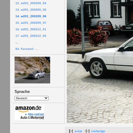
12. w201_200209_04
13. w201_200209_05
14. w201_200209_06
15. w201_200209_07
16. w201_200212_01
17. w201_200212_02
...
84. Farewell - ...
Sprache
erste
vorherige