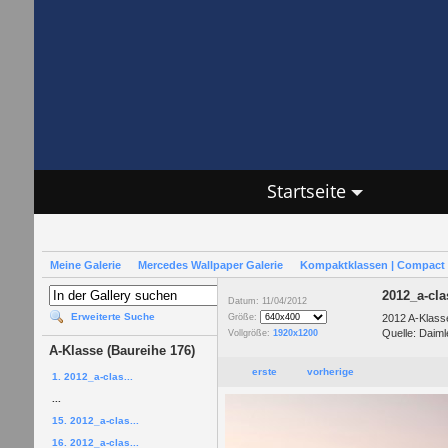
Startseite
Meine Galerie
Mercedes Wallpaper Galerie
Kompaktklassen | Compact 
2012_a-cl
Datum: 11/04/2012
Erweiterte Suche
2012 A-Klass
Größe:
Quelle: Daiml
Vollgröße:
1920x1200
A-Klasse (Baureihe 176)
erste
vorherige
1. 2012_a-clas...
...
15. 2012_a-clas...
16. 2012_a-clas...