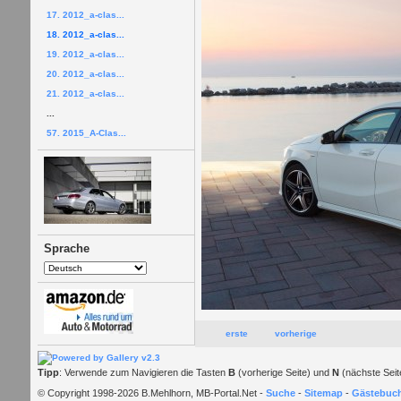
17. 2012_a-clas...
18. 2012_a-clas...
19. 2012_a-clas...
20. 2012_a-clas...
21. 2012_a-clas...
...
57. 2015_A-Clas...
Sprache
erste
vorherige
Tipp
: Verwende zum Navigieren die Tasten
B
(vorherige Seite) und
N
(nächste Seit
© Copyright 1998-2026 B.Mehlhorn, MB-Portal.Net -
Suche
-
Sitemap
-
Gästebuc