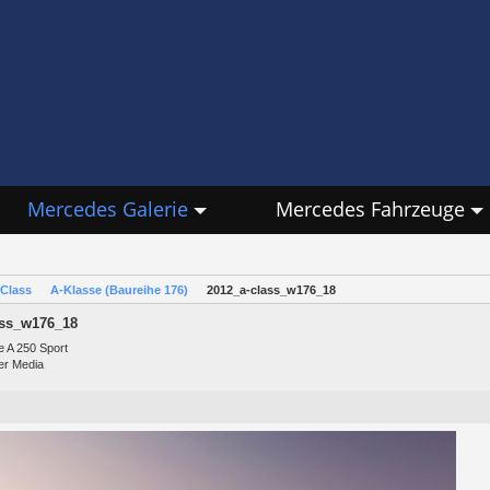
Mercedes Galerie
Mercedes Fahrzeuge
Class
A-Klasse (Baureihe 176)
2012_a-class_w176_18
ass_w176_18
e A 250 Sport
er Media