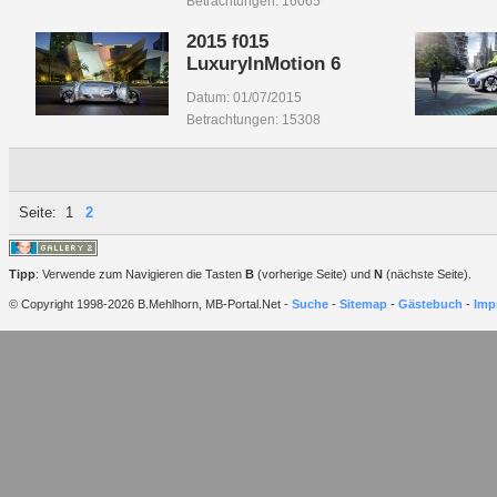
Betrachtungen: 16065
2015 f015
LuxuryInMotion 6
Datum: 01/07/2015
Betrachtungen: 15308
Seite:
1
2
Tipp
: Verwende zum Navigieren die Tasten
B
(vorherige Seite) und
N
(nächste Seite).
© Copyright 1998-2026 B.Mehlhorn, MB-Portal.Net -
Suche
-
Sitemap
-
Gästebuch
-
Imp