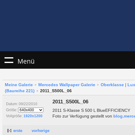
Menü
Meine Galerie
Mercedes Wallpaper Galerie
Oberklasse | Lu
(Baureihe 221)
2011_S500L_06
2011_S500L_06
Datum: 09/22/2010
2011 S-Klasse S 500 L BlueEFFICIENCY
Größe:
Foto zur Verfügung gestellt von
blog.merc
Vollgröße:
1920x1200
erste
vorherige