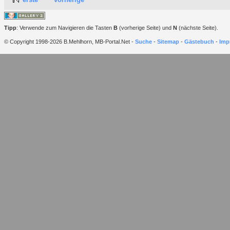
Tipp
: Verwende zum Navigieren die Tasten
B
(vorherige Seite) und
N
(nächste Seite).
© Copyright 1998-2026 B.Mehlhorn, MB-Portal.Net -
Suche
-
Sitemap
-
Gästebuch
-
Imp