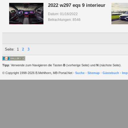
2022 w297 eqs 9 interieur
Datum: 01/16/2022
Betrachtungen: 8546
Seite:
1
2
3
Tipp
: Verwende zum Navigieren die Tasten
B
(vorherige Seite) und
N
(nächste Seite).
© Copyright 1998-2026 B.Mehlhorn, MB-Portal.Net -
Suche
-
Sitemap
-
Gästebuch
-
Imp