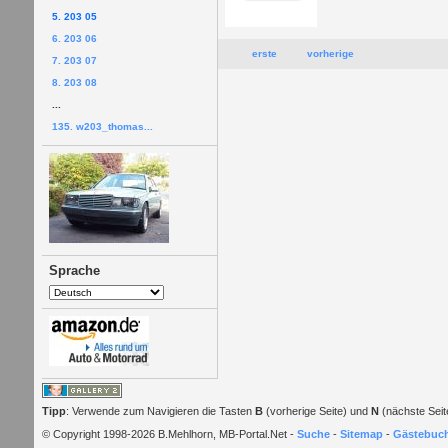
5. 203 05
6. 203 06
erste
vorherige
7. 203 07
8. 203 08
...
135. w203_thomas...
Sprache
Tipp
: Verwende zum Navigieren die Tasten
B
(vorherige Seite) und
N
(nächste Seit
© Copyright 1998-2026 B.Mehlhorn, MB-Portal.Net -
Suche
-
Sitemap
-
Gästebuc