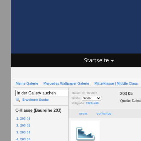
Startseite
Meine Galerie
Mercedes Wallpaper Galerie
Mittelklasse | Middle Class
203 05
Datum: 01/16/2007
Größe:
Erweiterte Suche
Quelle: Daim
Vollgröße:
1024x768
C-Klasse (Baureihe 203)
erste
vorherige
1. 203 01
2. 203 02
3. 203 03
4. 203 04