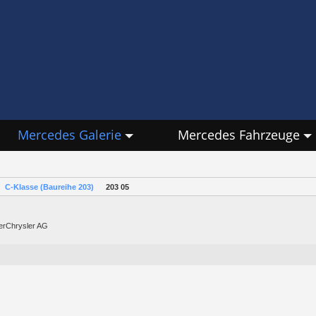
Mercedes Galerie
Mercedes Fahrzeuge
C-Klasse (Baureihe 203)
203 05
lerChrysler AG