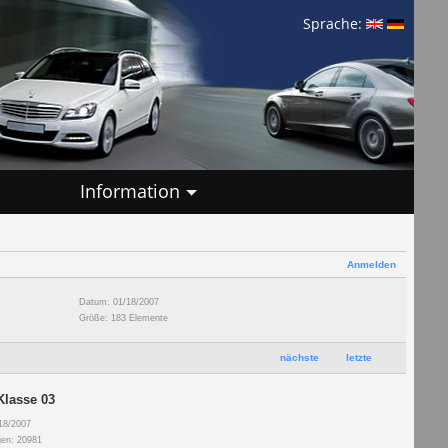
Sprache:
Information
Anmelden
Datum: 01/18/2007
Größe: 183 Elemente
nächste
letzte
Klasse 03
18/2007
gen: 20981