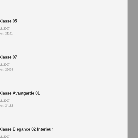
Klasse 05
18/2007
gen: 21191
Klasse 07
18/2007
gen: 22068
Klasse Avantgarde 01
18/2007
gen: 24182
Klasse Elegance 02 Interieur
18/2007