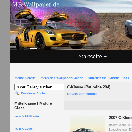
Startseite
Meine Galerie
Mercedes Wallpaper Galerie
Mittelklasse | Middle Class
C-Klasse (Baureihe 204)
Erweiterte Suche
Details zum Modell
Mittelklasse | Middle
Class
1. C-Klasse EQ...
2007 C-Klass
...
Datum: 01/18/200
5. E-Klasse...
Betrachtungen: 40