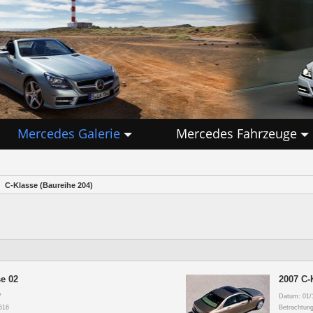
Mercedes Galerie
Mercedes Fahrzeuge
C-Klasse (Baureihe 204)
e 02
2007 C-
7
Datum: 01/
516
Betrachtun