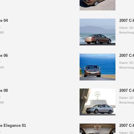
e 04
2007 C-
7
Datum: 01/
385
Betrachtun
e 06
2007 C-
7
Datum: 01/
550
Betrachtun
e 08
2007 C-
7
Datum: 01/
890
Betrachtun
se Elegance 01
2007 C-
7
Datum: 01/