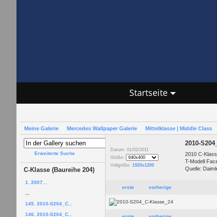
Startseite
Meine Galerie
Mercedes Wallpaper Galerie
Mittelklasse | Middle Class
2010-S204
Datum: 01/02/2011
Erweiterte Suche
2010 C-Klass
Größe:
T-Modell Facel
Vollgröße:
1920x1200
Quelle: Daiml
C-Klasse (Baureihe 204)
1. 2007...
erste
vorherige
...
145. 2010-S204_C...
146. 2010-S204_C...
erste
vorherige