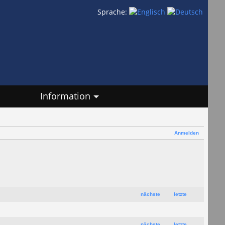
Sprache:
Information
Anmelden
nächste
letzte
nächste
letzte