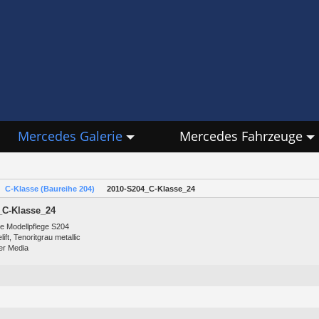
Mercedes Galerie
Mercedes Fahrzeuge
C-Klasse (Baureihe 204)
2010-S204_C-Klasse_24
_C-Klasse_24
e Modellpflege S204
ift, Tenoritgrau metallic
er Media