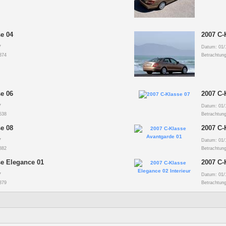
e 04
2007 C-
7
Datum: 01/
374
Betrachtun
e 06
2007 C-
7
Datum: 01/
538
Betrachtun
e 08
2007 C-
7
Datum: 01/
882
Betrachtun
se Elegance 01
2007 C-
7
Datum: 01/
379
Betrachtun