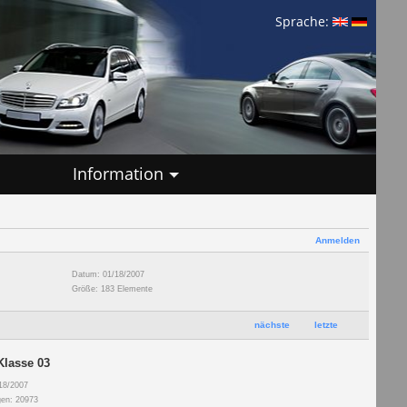
Sprache:
Information
Anmelden
Datum: 01/18/2007
Größe: 183 Elemente
nächste
letzte
Klasse 03
18/2007
gen: 20973