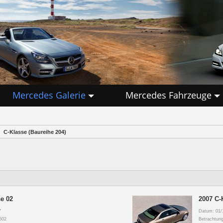
Mercedes Galerie
Mercedes Fahrzeuge
C-Klasse (Baureihe 204)
e 02
2007 C-
7
Datum: 01/
502
Betrachtun