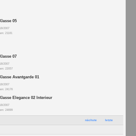
Klasse 05
18/2007
gen: 21181
Klasse 07
18/2007
gen: 22057
Klasse Avantgarde 01
18/2007
gen: 24176
Klasse Elegance 02 Interieur
18/2007
gen: 24699
nächste
letzte