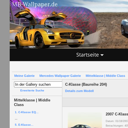
Startseite
Meine Galerie
Mercedes Wallpaper Galerie
Mittelklasse | Middle Class
C-Klasse (Baureihe 204)
Erweiterte Suche
Details zum Modell
Mittelklasse | Middle
Class
1. C-Klasse EQ...
2007 C-Klass
...
Datum: 01/18/200
5. E-Klasse...
Betrachtungen: 40