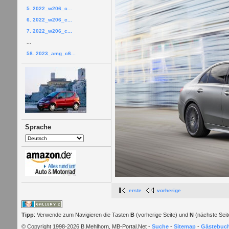
5. 2022_w206_c...
6. 2022_w206_c...
7. 2022_w206_c...
...
58. 2023_amg_c6...
Sprache
erste
vorherige
Tipp
: Verwende zum Navigieren die Tasten
B
(vorherige Seite) und
N
(nächste Seit
© Copyright 1998-2026 B.Mehlhorn, MB-Portal.Net -
Suche
-
Sitemap
-
Gästebuc