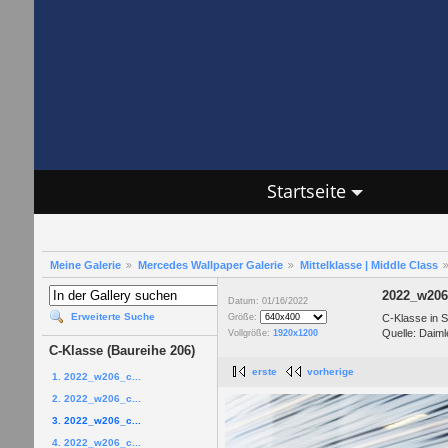
Startseite
Meine Galerie
Mercedes Wallpaper Galerie
Mittelklasse | Middle Class
2022_w206
Datum: 01/16/2022
Erweiterte Suche
C-Klasse in 
Größe:
Quelle: Daiml
Vollgröße:
1920x1200
C-Klasse (Baureihe 206)
erste
vorherige
1. 2022_w206_c...
2. 2022_w206_c...
3. 2022_w206_c...
4. 2022_w206_c...