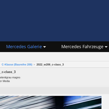
Mercedes Galerie
Mercedes Fahrzeuge
C-Klasse (Baureihe 206)
2022_w206_c-class_3
_c-class_3
Selenitgrau magno
er Media