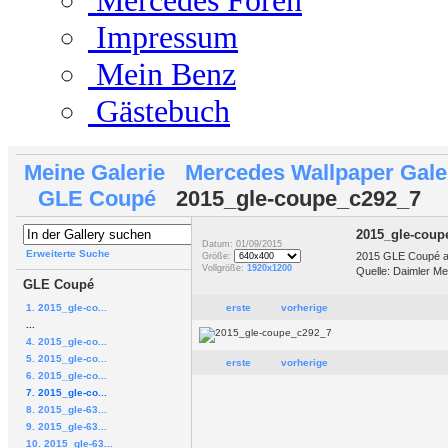
Mercedes Foren
Impressum
Mein Benz
Gästebuch
Meine Galerie
Mercedes Wallpaper Gale
GLE Coupé
2015_gle-coupe_c292_7
2015_gle-coup
Datum: 01/09/2015
Erweiterte Suche
2015 GLE Coupé am
Größe:
Vollgröße:
1920x1200
Quelle: Daimler Me
GLE Coupé
1. 2015_gle-co...
erste
vorherige
...
4. 2015_gle-co...
5. 2015_gle-co...
erste
vorherige
6. 2015_gle-co...
7. 2015_gle-co...
8. 2015_gle-63...
9. 2015_gle-63...
10. 2015_gle-63...