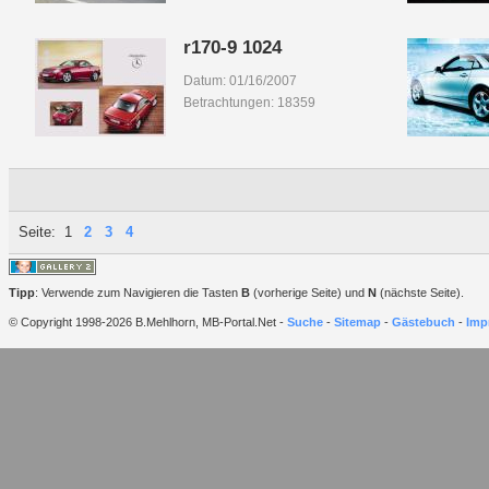
r170-9 1024
Datum: 01/16/2007
Betrachtungen: 18359
Seite:
1
2
3
4
Tipp
: Verwende zum Navigieren die Tasten
B
(vorherige Seite) und
N
(nächste Seite).
© Copyright 1998-2026 B.Mehlhorn, MB-Portal.Net -
Suche
-
Sitemap
-
Gästebuch
-
Imp