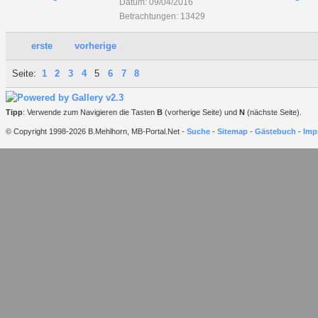
Datum: 09/04/2016
Betrachtungen: 13429
erste
vorherige
Seite:
1
2
3
4
5
6
7
8
Tipp
: Verwende zum Navigieren die Tasten
B
(vorherige Seite) und
N
(nächste Seite).
© Copyright 1998-2026 B.Mehlhorn, MB-Portal.Net -
Suche
-
Sitemap
-
Gästebuch
-
Imp