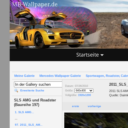
Startseite
Meine Galerie
Mercedes Wallpaper Galerie
Sportwagen, Roadster, Cab
2011_SLS
Datum: 07/26/2010
Erweiterte Suche
2011 SLS AMG
Größe:
Quelle: Daiml
Vollgröße:
1920x1200
SLS AMG und Roadster
(Baureihe 197)
erste
vorherige
1. SLS AMG...
...
97. 2011_SLS_AM...