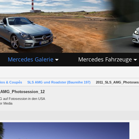
Mercedes Galerie
Mercedes Fahrzeuge
rios & Coupés
SLS AMG und Roadster (Baureihe 197)
2011_SLS_AMG_Photoses
_AMG_Photosession_12
 auf Fotosession in den USA
er Media