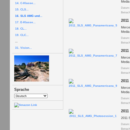
Media
14. C-Klasse...
Datum:
15. CLS...
Betrac
16. SLS AMG und...
2011
17. E-Klasse...
Merce
18. CL...
Media
19. CLC...
Datum:
...
Betrac
31. Vision...
2011
Merce
Media
Datum:
Betrac
2011
Merce
Sprache
Media
Datum:
Betrac
2011
2011 
Datum:
Betrac