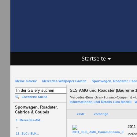
Startseite
Meine Galerie
Mercedes Wallpaper Galerie
Sportwagen, Roadster, Cab
SLS AMG und Roadster (Baureihe 1
Erweiterte Suche
Mercedes-Benz Gran-Turismo-Coupé mit Fl
Informationen und Details zum Modell
-
W
Sportwagen, Roadster,
Cabrios & Coupés
erste
vorherige
1. Mercedes-AM...
2011
...
13. SLC / SLK...
Merce