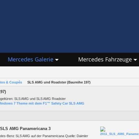
Mercedes Galerie
Mercedes Fahrzeuge
rios & Coupés
SLS AMG und Roadster (Baureihe 197)
97)
ügeltüren: SLS AMG und SLS AMG Roadster
indows 7 Theme mit dem F1™ Safety Car SLS AMG
 SLS AMG Panamericana 3
des-Benz SLS AMG auf der Panamericana Quelle: Daimler