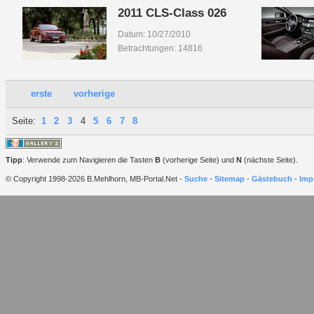
2011 CLS-Class 026
Datum: 10/27/2010
Betrachtungen: 14816
erste
vorherige
Seite:
1
2
3
4
5
6
7
8
Tipp
: Verwende zum Navigieren die Tasten
B
(vorherige Seite) und
N
(nächste Seite).
© Copyright 1998-2026 B.Mehlhorn, MB-Portal.Net -
Suche
-
Sitemap
-
Gästebuch
-
Imp