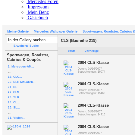
Mercedes Foren
Impressum
Mein Benz
Gästebuch
Meine Galerie
Mercedes Wallpaper Galerie
Sportwagen, Roadster, Cabrios 
CLS (Baureihe 219)
Erweiterte Suche
erste
vorherige
Sportwagen, Roadster,
Cabrios & Coupés
2004 CLS-Klasse
1. Mercedes-AM...
Datum: 01/16/2007
...
Betrachtungen: 16074
19. CLC...
20. SLR McLaren...
2004 CLS-Klasse
21. SL...
Datum: 01/16/2007
22. CLS...
Betrachtungen: 15468
23. SLK...
24. CL...
2004 CLS-Klasse
25. SL...
Datum: 01/16/2007
...
Betrachtungen: 14715
31. Vision...
2004 CLS-Klasse
Datum: 01/16/2007