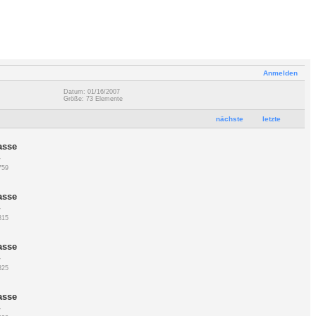
Anmelden
Datum: 01/16/2007
Größe: 73 Elemente
nächste
letzte
asse
7
759
asse
7
815
asse
7
325
asse
7