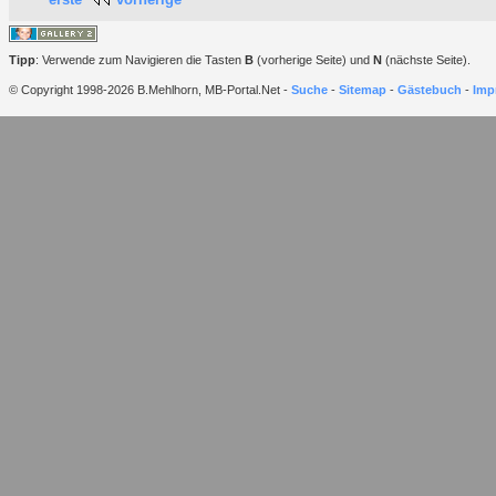
Tipp
: Verwende zum Navigieren die Tasten
B
(vorherige Seite) und
N
(nächste Seite).
© Copyright 1998-2026 B.Mehlhorn, MB-Portal.Net -
Suche
-
Sitemap
-
Gästebuch
-
Imp