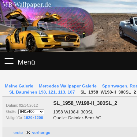
Menü
Meine Galerie
Mercedes Wallpaper Galerie
Sportwagen, Roa
SL Baureihen 198, 121, 113, 107
SL_1958_W198-II_300SL_2
SL_1958_W198-II_300SL_2
Datum: 02/14/2012
1958 W198-II 300SL
Größe:
Quelle: Daimler-Benz AG
Vollgröße:
1920x1200
erste
vorherige