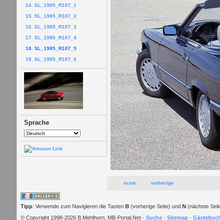
14. SL_1985_R107_1
15. SL_1985_R107_2
16. SL_1985_R107_3
17. SL_1985_R107_4
18. SL_1985_R107_5
19. SL_1985_R107_6
Sprache
erste
vorherige
Tipp
: Verwende zum Navigieren die Tasten
B
(vorherige Seite) und
N
(nächste Seit
© Copyright 1998-2026 B.Mehlhorn, MB-Portal.Net -
Suche
-
Sitemap
-
Gästebuc