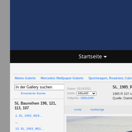
Startseite
Meine Galerie
Mercedes Wallpaper Galerie
Sportwagen, Roadster, Cab
SL_1985_R
Datum: 02/14/2012
Erweiterte Suche
1985 R 107 n
Größe:
Quelle: Daim
Vollgröße:
1920x1200
SL Baureihen 198, 121,
113, 107
erste
vorherige
1. SL_1952_W19...
...
13. SL_1963_W11...