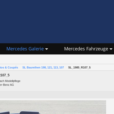
Mercedes Galerie
Mercedes Fahrzeuge
rios & Coupés
SL Baureihen 198, 121, 113, 107
SL_1985_R107_5
107_5
ach Modellpflege
ler-Benz AG