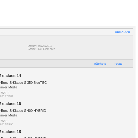
Anmelden
Datum: 04/28/2013
Größe: 133 Elemente
nächste
letzte
 s-class 14
-Benz S-Klasse S 350 BlueTEC
aimler Media
16/2013
gen: 12990
 s-class 16
-Benz S-Klasse S 400 HYBRID
aimler Media
16/2013
gen: 13302
 s-class 18