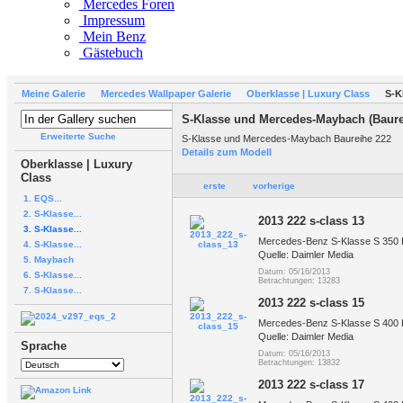
Mercedes Foren
Impressum
Mein Benz
Gästebuch
Meine Galerie
Mercedes Wallpaper Galerie
Oberklasse | Luxury Class
S-K
S-Klasse und Mercedes-Maybach (Baure
Erweiterte Suche
S-Klasse und Mercedes-Maybach Baureihe 222
Details zum Modell
Oberklasse | Luxury
Class
erste
vorherige
1. EQS...
2. S-Klasse...
2013 222 s-class 13
3. S-Klasse...
Mercedes-Benz S-Klasse S 350
4. S-Klasse...
Quelle: Daimler Media
5. Maybach
Datum: 05/16/2013
6. S-Klasse...
Betrachtungen: 13283
7. S-Klasse...
2013 222 s-class 15
Mercedes-Benz S-Klasse S 400
Quelle: Daimler Media
Sprache
Datum: 05/16/2013
Betrachtungen: 13832
2013 222 s-class 17