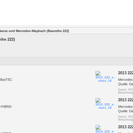
lasse und Mercedes-Maybach (Baureihe 222)
ihe 222)
2013 222
 BlueTEC
Mercedes
Quelle: D
Datum: 05/
Betrachtun
2013 222
 HYBRID
Mercedes
Quelle: D
Datum: 05/
Betrachtun
2013 222