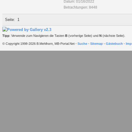
Datum: 01/16/2022
Betrachtungen: 8448
Seite:
1
Tipp
: Verwende zum Navigieren die Tasten
B
(vorherige Seite) und
N
(nächste Seite).
© Copyright 1998-2026 B.Mehlhorn, MB-Portal.Net -
Suche
-
Sitemap
-
Gästebuch
-
Imp