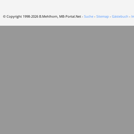
© Copyright 1998-2026 B.Mehlhorn, MB-Portal.Net -
Suche
-
Sitemap
-
Gästebuch
-
I