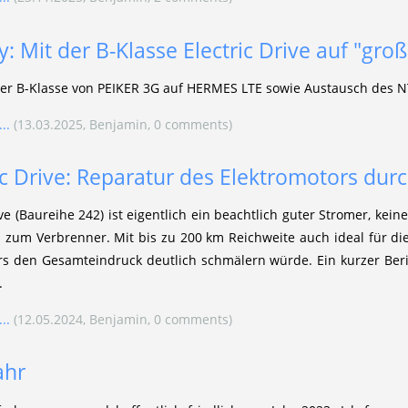
: Mit der B-Klasse Electric Drive auf "groß
r B-Klasse von PEIKER 3G auf HERMES LTE sowie Austausch des NT
..
(13.03.2025, Benjamin, 0 comments)
ic Drive: Reparatur des Elektromotors durch
ive (Baureihe 242) ist eigentlich ein beachtlich guter Stromer, ke
 zum Verbrenner. Mit bis zu 200 km Reichweite auch ideal für di
rs den Gesamteindruck deutlich schmälern würde. Ein kurzer Beri
.
..
(12.05.2024, Benjamin, 0 comments)
ahr