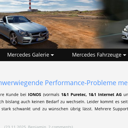
Mercedes Galerie
Mercedes Fahrzeuge
hwerwiegende Performance-Probleme me
ahre Kunde bei
IONOS
(vormals
1&1 Puretec, 1&1 Internet AG
un
ich bislang auch keinen Bedarf zu wechseln. Leider kommt es sei
 stark schwankt und zu wünschen übrig lässt. Mehrere Suppor
..
(23.11.2025, Benjamin, 2 comments)