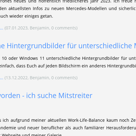
rohes neues und hoffentlich friedlicheres Jahr 2023. Ich freue
en aktuellsten Infos zu neuen Mercedes-Modellen und sicherlic
auch wieder einiges getan.
..
(07.01.2023, Benjamin, 0 comments)
he Hintergrundbilder für unterschiedliche
 10 oder Windows 11 unterschiedliche Hintergrundbilder für unte
einfach, dass Euch auf jeden Bildschirm ein anderes Hintergrundbil
..
(13.12.2022, Benjamin, 0 comments)
worden - ich suche Mitstreiter
s ich aufgrund meiner aktuellen Work-Life-Balance kaum noch Zei
ndemie und neuer beruflicher als auch familiärer Herausforderu
 Webseite und meiner Galerie.