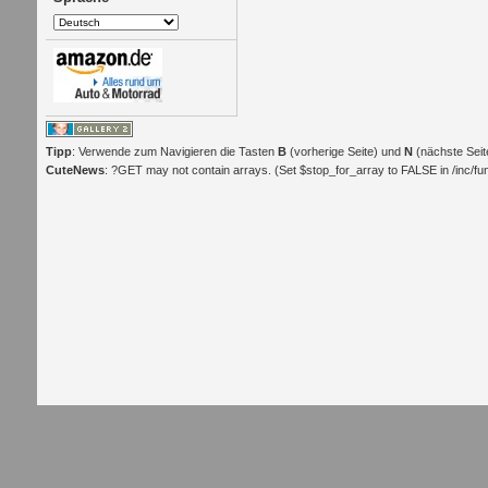
Tipp
: Verwende zum Navigieren die Tasten
B
(vorherige Seite) und
N
(nächste Seit
CuteNews
: ?GET may not contain arrays. (Set $stop_for_array to FALSE in /inc/func