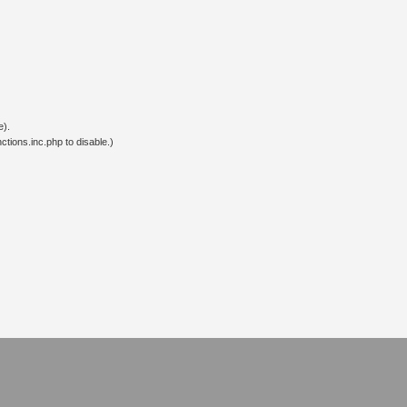
e).
tions.inc.php to disable.)