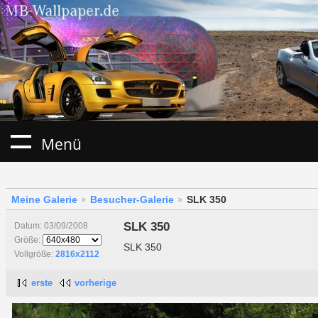
Menü
Meine Galerie
Besucher-Galerie
SLK 350
SLK 350
Datum: 03/09/2008
Größe:
SLK 350
Vollgröße:
2816x2112
erste
vorherige