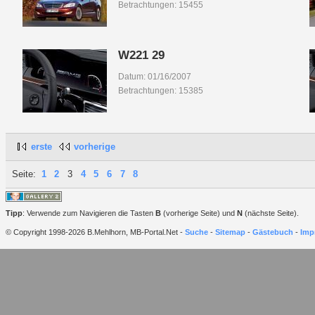
Betrachtungen: 15455
W221 29
Datum: 01/16/2007
Betrachtungen: 15385
erste
vorherige
Seite:
1
2
3
4
5
6
7
8
Tipp
: Verwende zum Navigieren die Tasten
B
(vorherige Seite) und
N
(nächste Seite).
© Copyright 1998-2026 B.Mehlhorn, MB-Portal.Net -
Suche
-
Sitemap
-
Gästebuch
-
Imp