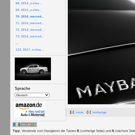
68. 2014_s-clas...
69. 2014_s-clas...
70. 2014_merced...
71. 2014_merced...
72. 2014_merced...
73. 2014_merced...
...
133. 2017_s-clas...
Sprache
erste
vorherige
Tipp
: Verwende zum Navigieren die Tasten
B
(vorherige Seite) und
N
(nächste Seit