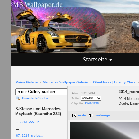
Startseite
Meine Galerie
Mercedes Wallpaper Galerie
Oberklasse | Luxury Class
2014_merc
Datum: 11/11/2014
Erweiterte Suche
2014 Mercede
Größe:
Quelle: Daiml
Vollgröße:
1920x1200
S-Klasse und Mercedes-
Maybach (Baureihe 222)
erste
vorherige
1. 2013_222_In...
...
67. 2014_s-clas...