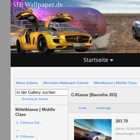
Startseite
Meine Galerie
Mercedes Wallpaper Galerie
Mittelklasse | Middle Class
C-Klasse (Baureihe 203)
Erweiterte Suche
erste
vorherige
Mittelklasse | Middle
Class
203 70
1. C-Klasse EQ...
Datum: 01/16/200
...
Betrachtungen: 14
6. C-Klasse...