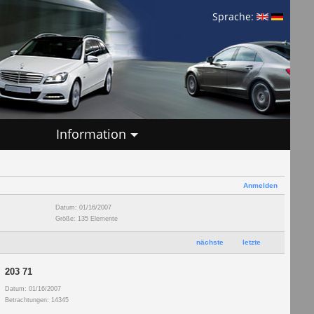
Sprache:
Information
Anmelden
Datum: 01/16/2007
Größe: 135 Elemente
nächste
letzte
203 71
Datum: 01/16/2007
Betrachtungen: 14345