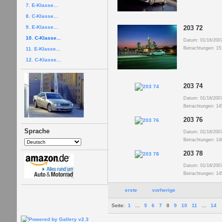
7. E-Klasse...
8. C-Klasse...
9. E-Klasse...
203 72
10. C-Klasse...
Datum: 01/16/200
Betrachtungen: 15
11. E-Klasse...
12. C-Klasse...
203 74
Datum: 01/16/200
Betrachtungen: 14
203 76
Sprache
Datum: 01/16/200
Betrachtungen: 14
203 78
Datum: 01/16/200
Betrachtungen: 14
erste
vorherige
Seite:
1
...
5
6
7
8
9
10
11
...
14