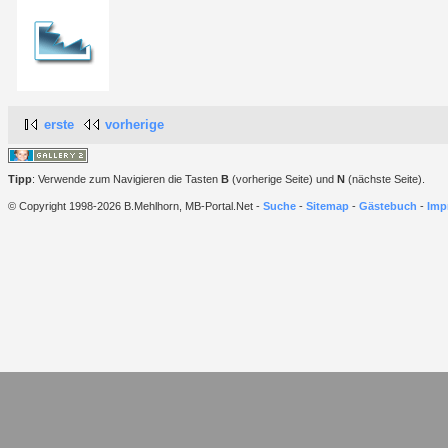
erste
vorherige
Tipp
: Verwende zum Navigieren die Tasten
B
(vorherige Seite) und
N
(nächste Seite).
© Copyright 1998-2026 B.Mehlhorn, MB-Portal.Net -
Suche
-
Sitemap
-
Gästebuch
-
Imp