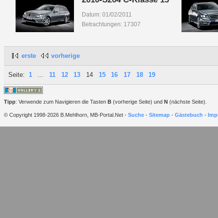
Datum: 01/02/2011
Betrachtungen: 17307
erste
vorherige
Seite:
1
...
11
12
13
14
15
16
17
18
19
Tipp
: Verwende zum Navigieren die Tasten
B
(vorherige Seite) und
N
(nächste Seite).
© Copyright 1998-2026 B.Mehlhorn, MB-Portal.Net -
Suche
-
Sitemap
-
Gästebuch
-
Imp