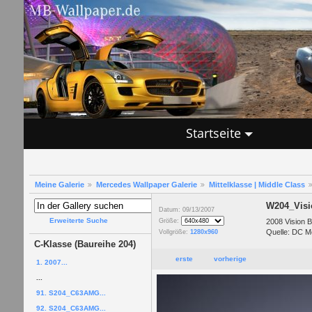
Startseite
Meine Galerie
Mercedes Wallpaper Galerie
Mittelklasse | Middle Class
W204_Visi
Datum: 09/13/2007
Erweiterte Suche
2008 Vision B
Größe:
Quelle: DC M
Vollgröße:
1280x960
C-Klasse (Baureihe 204)
erste
vorherige
1. 2007...
...
91. S204_C63AMG...
92. S204_C63AMG...