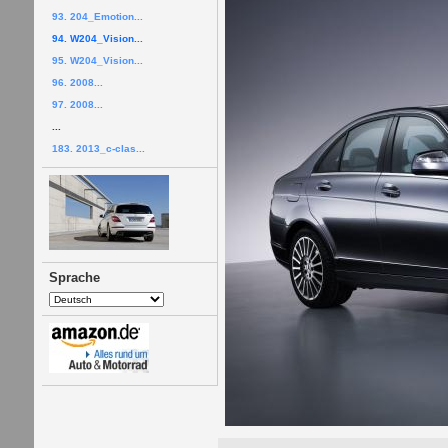
93. 204_Emotion...
94. W204_Vision...
95. W204_Vision...
96. 2008...
97. 2008...
...
183. 2013_c-clas...
Sprache