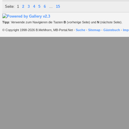
Seite:
1
2
3
4
5
6
...
15
Tipp
: Verwende zum Navigieren die Tasten
B
(vorherige Seite) und
N
(nächste Seite).
© Copyright 1998-2026 B.Mehlhorn, MB-Portal.Net -
Suche
-
Sitemap
-
Gästebuch
-
Imp