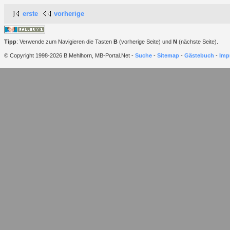
erste
vorherige
Tipp
: Verwende zum Navigieren die Tasten
B
(vorherige Seite) und
N
(nächste Seite).
© Copyright 1998-2026 B.Mehlhorn, MB-Portal.Net -
Suche
-
Sitemap
-
Gästebuch
-
Imp