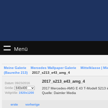
Menü
Meine Galerie
Mercedes Wallpaper Galerie
Mittelklasse | M
(Baureihe 213)
2017_s213_e43_amg_4
2017_s213_e43_amg_4
Datum: 09/23/2016
2017 Mercedes-AMG E 43 T-Modell S213 i
Größe:
Quelle: Daimler Media
Vollgröße:
1920x1200
erste
vorherige