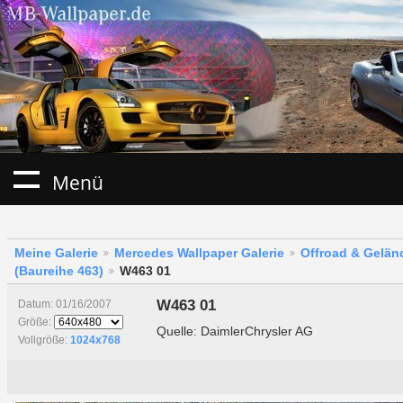
Menü
Meine Galerie
Mercedes Wallpaper Galerie
Offroad & Gelä
(Baureihe 463)
W463 01
W463 01
Datum: 01/16/2007
Größe:
Quelle: DaimlerChrysler AG
Vollgröße:
1024x768