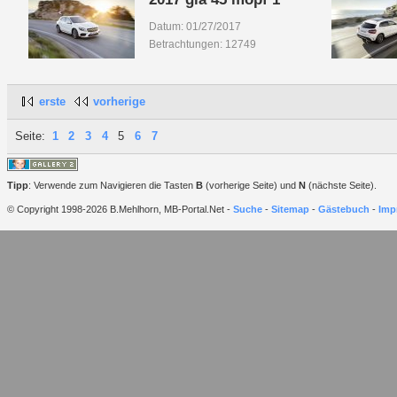
Datum: 01/27/2017
Betrachtungen: 12749
erste
vorherige
Seite:
1
2
3
4
5
6
7
Tipp
: Verwende zum Navigieren die Tasten
B
(vorherige Seite) und
N
(nächste Seite).
© Copyright 1998-2026 B.Mehlhorn, MB-Portal.Net -
Suche
-
Sitemap
-
Gästebuch
-
Imp