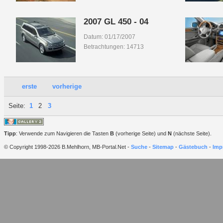
2007 GL 450 - 04
Datum: 01/17/2007
Betrachtungen: 14713
erste
vorherige
Seite:
1
2
3
Tipp
: Verwende zum Navigieren die Tasten
B
(vorherige Seite) und
N
(nächste Seite).
© Copyright 1998-2026 B.Mehlhorn, MB-Portal.Net -
Suche
-
Sitemap
-
Gästebuch
-
Imp