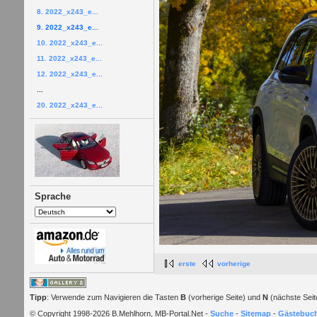
8. 2022_x243_e...
9. 2022_x243_e...
10. 2022_x243_e...
11. 2022_x243_e...
12. 2022_x243_e...
...
20. 2022_x243_e...
Sprache
erste
vorherige
Tipp
: Verwende zum Navigieren die Tasten
B
(vorherige Seite) und
N
(nächste Seit
© Copyright 1998-2026 B.Mehlhorn, MB-Portal.Net -
Suche
-
Sitemap
-
Gästebuc