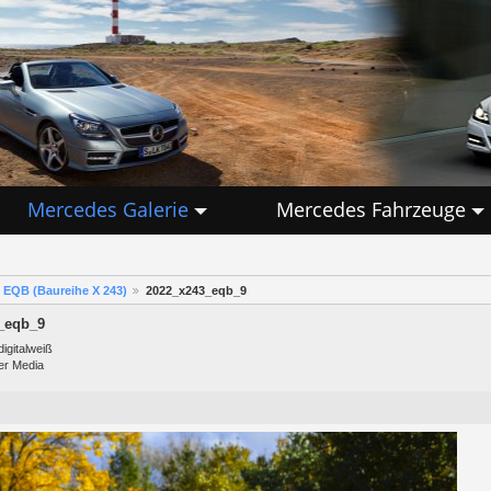
Mercedes Galerie
Mercedes Fahrzeuge
EQB (Baureihe X 243)
2022_x243_eqb_9
_eqb_9
igitalweiß
er Media