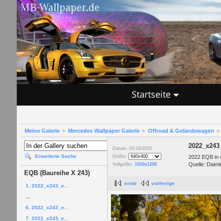
Startseite
Meine Galerie
Mercedes Wallpaper Galerie
Offroad & Geländewagen
2022_x243
Datum: 01/16/2022
Erweiterte Suche
2022 EQB in d
Größe:
Quelle: Daiml
Vollgröße:
1920x1200
EQB (Baureihe X 243)
erste
vorherige
1. 2022_x243_e...
...
6. 2022_x243_e...
7. 2022_x243_e...