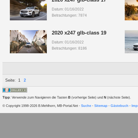
Datum: 01/16/2022
Betrachtungen: 7874
2020 x247 glb-class 19
Datum: 01/16/2022
Betrachtungen: 8186
Seite:
1
2
Tipp
: Verwende zum Navigieren die Tasten
B
(vorherige Seite) und
N
(nächste Seite).
© Copyright 1998-2026 B.Mehlhorn, MB-Portal.Net -
Suche
-
Sitemap
-
Gästebuch
-
Imp