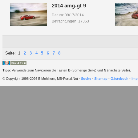
2014 amg-gt 9
Datum: 09/17/2014
Betrachtungen: 17363
Seite:
1
2
3
4
5
6
7
8
Tipp
: Verwende zum Navigieren die Tasten
B
(vorherige Seite) und
N
(nächste Seite).
© Copyright 1998-2026 B.Mehlhorn, MB-Portal.Net -
Suche
-
Sitemap
-
Gästebuch
-
Imp