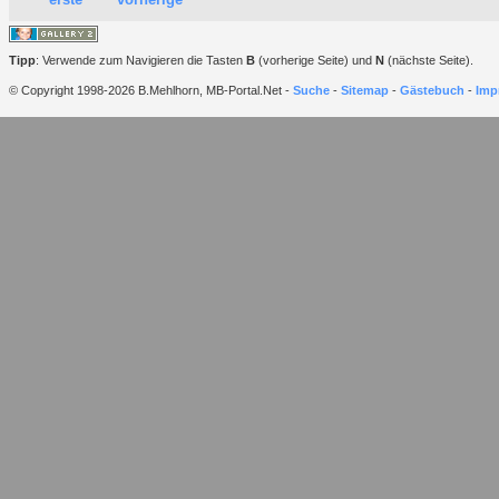
Tipp
: Verwende zum Navigieren die Tasten
B
(vorherige Seite) und
N
(nächste Seite).
© Copyright 1998-2026 B.Mehlhorn, MB-Portal.Net -
Suche
-
Sitemap
-
Gästebuch
-
Imp