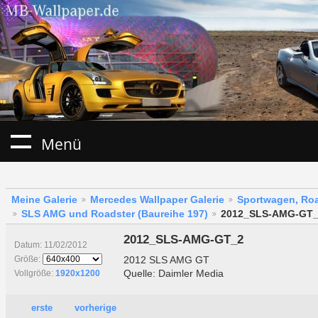
Menü
Meine Galerie
Mercedes Wallpaper Galerie
Sportwagen, Roa
SLS AMG und Roadster (Baureihe 197)
2012_SLS-AMG-GT
2012_SLS-AMG-GT_2
Datum: 11/02/2012
2012 SLS AMG GT
Größe:
Quelle: Daimler Media
Vollgröße:
1920x1200
erste
vorherige