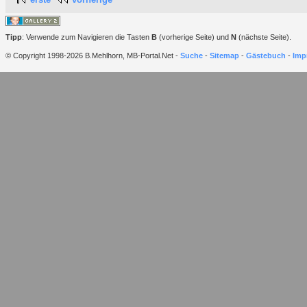
Tipp
: Verwende zum Navigieren die Tasten
B
(vorherige Seite) und
N
(nächste Seite).
© Copyright 1998-2026 B.Mehlhorn, MB-Portal.Net -
Suche
-
Sitemap
-
Gästebuch
-
Imp