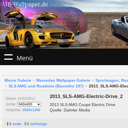
Menü
Meine Galerie
Mercedes Wallpaper Galerie
Sportwagen, Roa
SLS AMG und Roadster (Baureihe 197)
2013_SLS-AMG-Elect
2013_SLS-AMG-Electric-Drive_2
Datum: 11/02/2012
2013 SLS AMG Coupé Electric Drive
Größe:
Quelle: Daimler Media
Vollgröße:
1920x1200
erste
vorherige